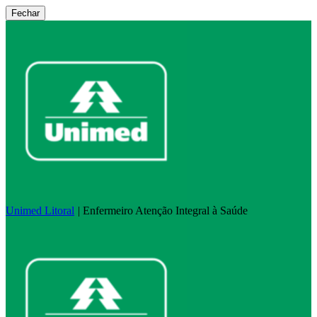
Fechar
Unimed Litoral
|
Enfermeiro Atenção Integral à Saúde